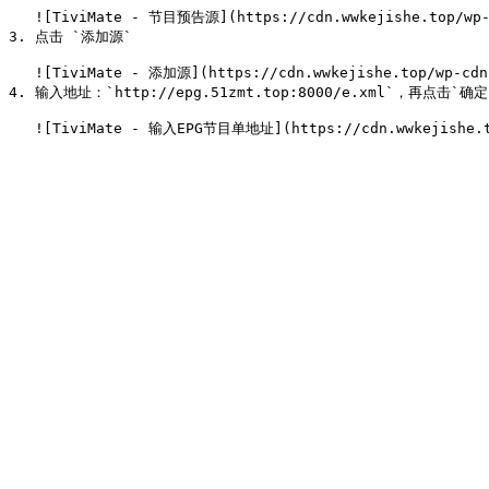
   ![TiviMate - 节目预告源](https://cdn.wwkejishe.top/wp-cdn-02/2025/20250307154758681.webp)

3. 点击 `添加源`

   ![TiviMate - 添加源](https://cdn.wwkejishe.top/wp-cdn-02/2025/20250307154804144.webp)

4. 输入地址：`http://epg.51zmt.top:8000/e.xml`，再点击`确定