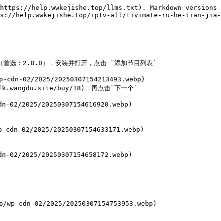
https://help.wwkejishe.top/llms.txt). Markdown versions 
s://help.wwkejishe.top/iptv-all/tivimate-ru-he-tian-jia-
ea6fc)（首选：2.8.0），安装并打开，点击 `添加节目列表`

wangdu.site/buy/18)，再点击`下一个`
